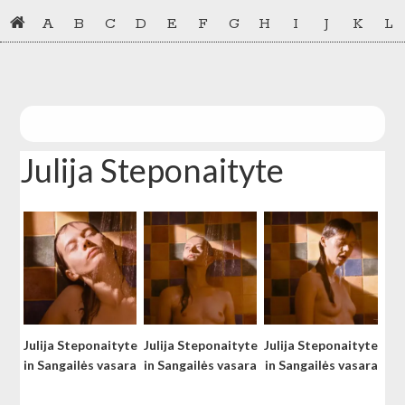
Skip
Skip
A
B
C
D
E
F
G
H
I
J
K
L
to
to
primary
main
navigation
content
Julija Steponaityte
Julija Steponaityte
Julija Steponaityte
Julija Steponaityte
in Sangailės vasara
in Sangailės vasara
in Sangailės vasara