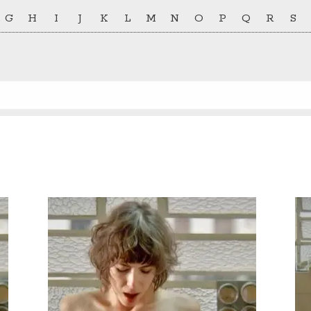
G
H
I
J
K
L
M
N
O
P
Q
R
S