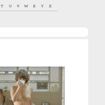
T
U
V
W
X
Y
Z