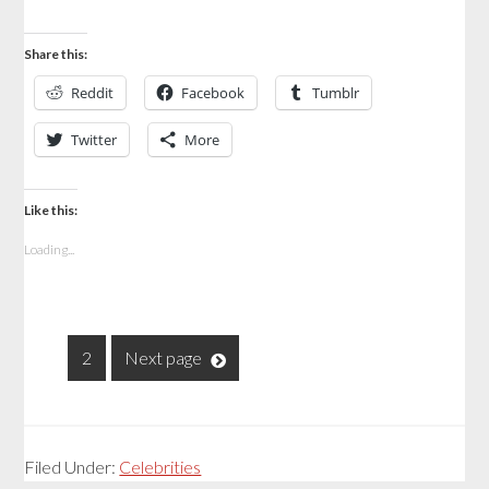
Share this:
Reddit
Facebook
Tumblr
Twitter
More
Like this:
Loading...
1
2
Next page
Filed Under:
Celebrities