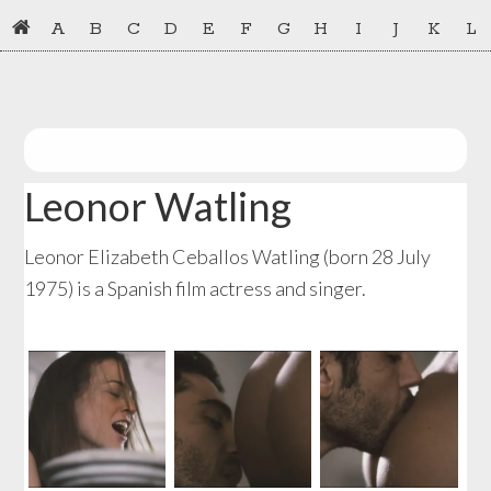
Skip
Skip
A
B
C
D
E
F
G
H
I
J
K
L
to
to
primary
main
navigation
content
Leonor Watling
Leonor Elizabeth Ceballos Watling (born 28 July
1975) is a Spanish film actress and singer.