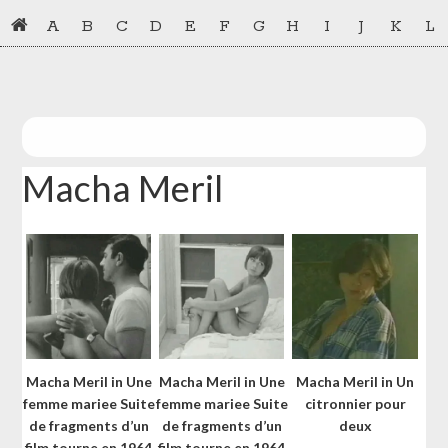
Skip
Skip
A
B
C
D
E
F
G
H
I
J
K
L
to
to
primary
main
navigation
content
Macha Meril
Macha Meril in Une
Macha Meril in Une
Macha Meril in Un
femme mariee Suite
femme mariee Suite
citronnier pour
de fragments d’un
de fragments d’un
deux
film tourne en 1964
film tourne en 1964