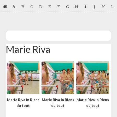
Skip
Skip
A
B
C
D
E
F
G
H
I
J
K
L
to
to
primary
main
navigation
content
Marie Riva
Marie Riva in Riens
Marie Riva in Riens
Marie Riva in Riens
du tout
du tout
du tout