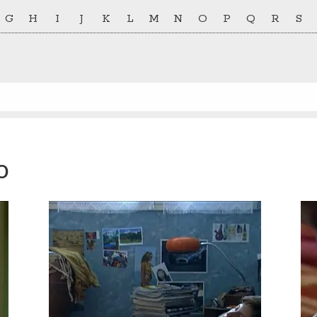
G
H
I
J
K
L
M
N
O
P
Q
R
S
o