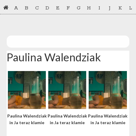
Skip
Skip
A
B
C
D
E
F
G
H
I
J
K
L
to
to
primary
main
navigation
content
Paulina Walendziak
Paulina Walendziak
Paulina Walendziak
Paulina Walendziak
in Ja teraz klamie
in Ja teraz klamie
in Ja teraz klamie