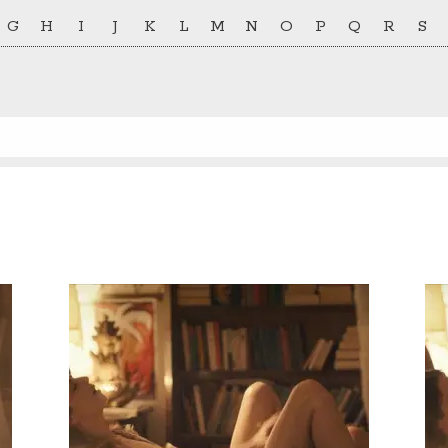
G
H
I
J
K
L
M
N
O
P
Q
R
S