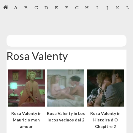
Skip
Skip
A
B
C
D
E
F
G
H
I
J
K
L
to
to
primary
main
navigation
content
Rosa Valenty
Rosa Valenty in
Rosa Valenty in Los
Rosa Valenty in
Mauricio mon
locos vecinos del 2
Histoire d’O
amour
Chapitre 2