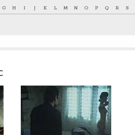
G
H
I
J
K
L
M
N
O
P
Q
R
S
c